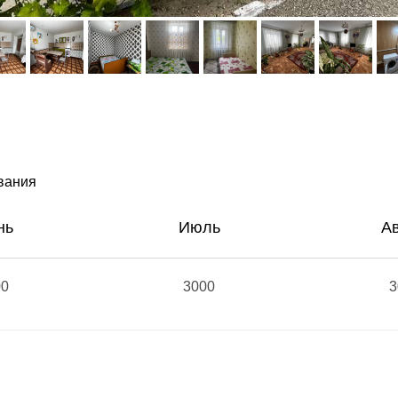
ивания
нь
Июль
Ав
00
3000
3